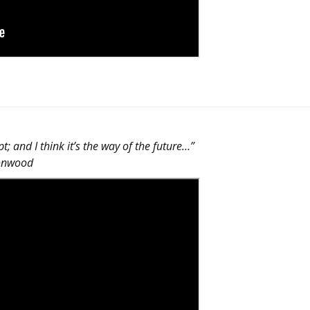
pt; and I think it’s the way of the future…”
nwood