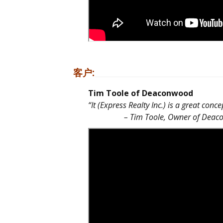
客户:
Tim Toole of Deaconwood
“It (Express Realty Inc.) is a great conce
– Tim Toole, Owner of Deaco