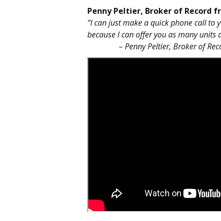
Penny Peltier, Broker of Record 
“I can just make a quick phone call to 
because I can offer you as many units
– Penny Peltier, Broker of Record