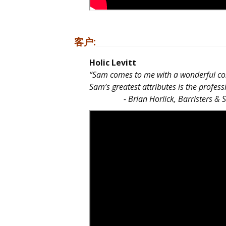
客户:
Holic Levitt
“Sam comes to me with a wonderful conc
Sam’s greatest attributes is the profe
- Brian Horlick, Barristers & Solici